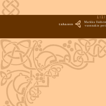
1
|
5
Markku Ikäheim
vuonnakin peri