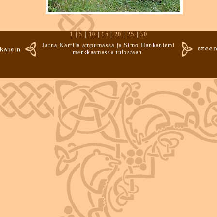
1
|
5
|
10
|
15
|
20
|
25
|
30
Jarna Karrila ampumassa ja Simo Hankaniemi
merkkaamassa tulostaan.