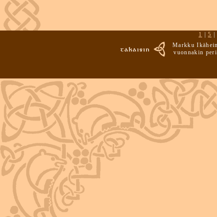
1
|
5
Markku Ikäheim
vuonnakin peri