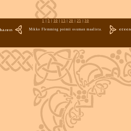
1
|
5
|
10
|
15
|
20
|
25
|
30
Mikko Flemming poimii osuman maalista.