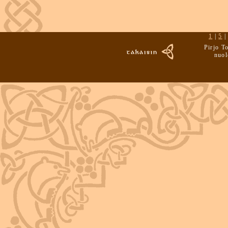
1
|
5
Pirjo T
nuol